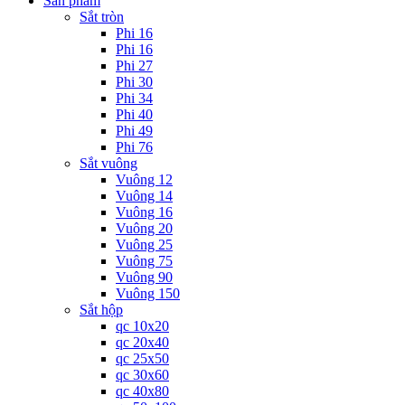
Sản phẩm
Sắt tròn
Phi 16
Phi 16
Phi 27
Phi 30
Phi 34
Phi 40
Phi 49
Phi 76
Sắt vuông
Vuông 12
Vuông 14
Vuông 16
Vuông 20
Vuông 25
Vuông 75
Vuông 90
Vuông 150
Sắt hộp
qc 10x20
qc 20x40
qc 25x50
qc 30x60
qc 40x80