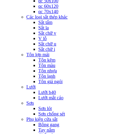
qc 50x100
qc 60x120
qc 70x140
Các loại sắt thép khác
Sắt tấm
Sắt la
Sắt chữ v
V lỗ
Sắt chữ u
Sắt chữ i
Tôn lợp mái
Tôn kẽm
Tôn màu
Tôn nhựa
Tôn lạnh
Tôn giả ngói
Lưới
Lưới b40
Lưới mắt cáo
Sơn
Sơn lót
Sơn chống sét
Phụ kiện cửa sắt
Bông gang
Tay nắm