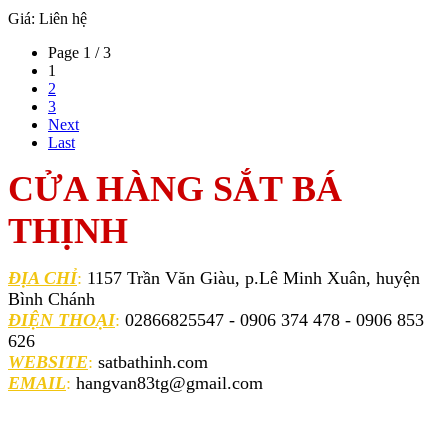
Giá:
Liên hệ
Page 1 / 3
1
2
3
Next
Last
CỬA HÀNG SẮT BÁ
THỊNH
ĐỊA CHỈ
:
1157 Trần Văn Giàu, p.Lê Minh Xuân, huyện
Bình Chánh
ĐIỆN THOẠI
:
02866825547 - 0906 374 478 - 0906 853
626
WEBSITE
:
satbathinh.com
EMAIL
:
hangvan83tg@gmail.com