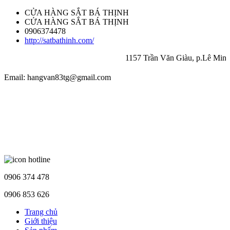
CỬA HÀNG SẮT BÁ THỊNH
CỬA HÀNG SẮT BÁ THỊNH
0906374478
http://satbathinh.com/
1157 Trần Văn Giàu, p.Lê Minh Xuân,
Email: hangvan83tg@gmail.com
0906 374 478
0906 853 626
Trang chủ
Giới thiệu