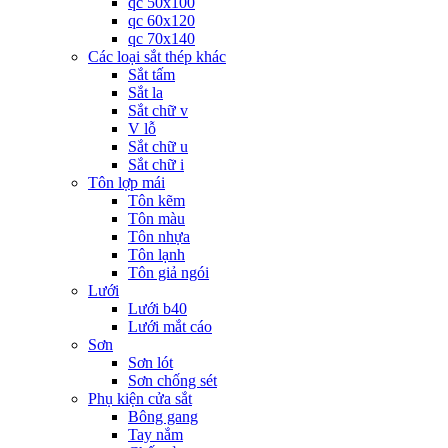
qc 50x100
qc 60x120
qc 70x140
Các loại sắt thép khác
Sắt tấm
Sắt la
Sắt chữ v
V lỗ
Sắt chữ u
Sắt chữ i
Tôn lợp mái
Tôn kẽm
Tôn màu
Tôn nhựa
Tôn lạnh
Tôn giả ngói
Lưới
Lưới b40
Lưới mắt cáo
Sơn
Sơn lót
Sơn chống sét
Phụ kiện cửa sắt
Bông gang
Tay nắm