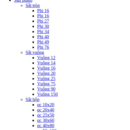
Sản phẩm
Sắt tròn
Phi 16
Phi 16
Phi 27
Phi 30
Phi 34
Phi 40
Phi 49
Phi 76
Sắt vuông
Vuông 12
Vuông 14
Vuông 16
Vuông 20
Vuông 25
Vuông 75
Vuông 90
Vuông 150
Sắt hộp
qc 10x20
qc 20x40
qc 25x50
qc 30x60
qc 40x80