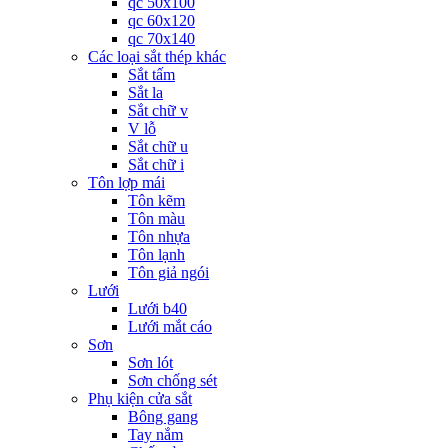
qc 50x100
qc 60x120
qc 70x140
Các loại sắt thép khác
Sắt tấm
Sắt la
Sắt chữ v
V lỗ
Sắt chữ u
Sắt chữ i
Tôn lợp mái
Tôn kẽm
Tôn màu
Tôn nhựa
Tôn lạnh
Tôn giả ngói
Lưới
Lưới b40
Lưới mắt cáo
Sơn
Sơn lót
Sơn chống sét
Phụ kiện cửa sắt
Bông gang
Tay nắm