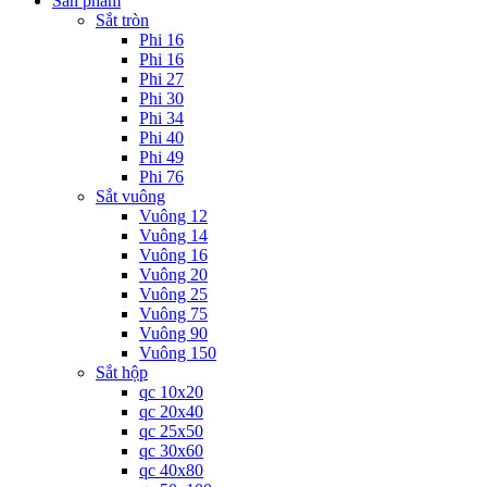
Sản phẩm
Sắt tròn
Phi 16
Phi 16
Phi 27
Phi 30
Phi 34
Phi 40
Phi 49
Phi 76
Sắt vuông
Vuông 12
Vuông 14
Vuông 16
Vuông 20
Vuông 25
Vuông 75
Vuông 90
Vuông 150
Sắt hộp
qc 10x20
qc 20x40
qc 25x50
qc 30x60
qc 40x80