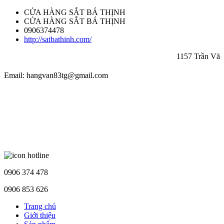
CỬA HÀNG SẮT BÁ THỊNH
CỬA HÀNG SẮT BÁ THỊNH
0906374478
http://satbathinh.com/
1157 Trần Văn G
Email: hangvan83tg@gmail.com
0906 374 478
0906 853 626
Trang chủ
Giới thiệu