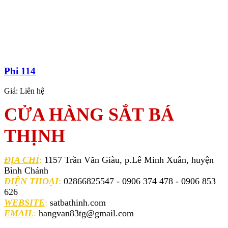
Phi 114
Giá:
Liên hệ
CỬA HÀNG SẮT BÁ
THỊNH
ĐỊA CHỈ
:
1157 Trần Văn Giàu, p.Lê Minh Xuân, huyện
Bình Chánh
ĐIỆN THOẠI
:
02866825547 - 0906 374 478 - 0906 853
626
WEBSITE
:
satbathinh.com
EMAIL
:
hangvan83tg@gmail.com