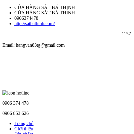
CỬA HÀNG SẮT BÁ THỊNH
CỬA HÀNG SẮT BÁ THỊNH
0906374478
http://satbathinh.com/
1157 Trầ
Email: hangvan83tg@gmail.com
0906 374 478
0906 853 626
Trang chủ
Giới thiệu