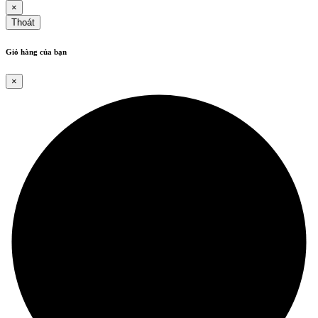
×
Thoát
Giỏ hàng của bạn
×