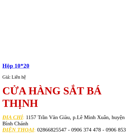
Hộp 10*20
Giá:
Liên hệ
CỬA HÀNG SẮT BÁ
THỊNH
ĐỊA CHỈ
:
1157 Trần Văn Giàu, p.Lê Minh Xuân, huyện
Bình Chánh
ĐIỆN THOẠI
:
02866825547 - 0906 374 478 - 0906 853