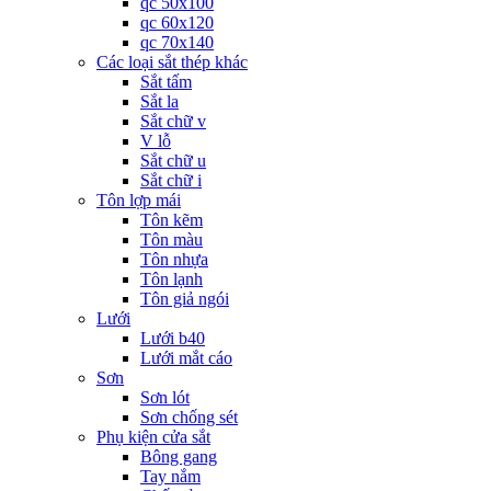
qc 50x100
qc 60x120
qc 70x140
Các loại sắt thép khác
Sắt tấm
Sắt la
Sắt chữ v
V lỗ
Sắt chữ u
Sắt chữ i
Tôn lợp mái
Tôn kẽm
Tôn màu
Tôn nhựa
Tôn lạnh
Tôn giả ngói
Lưới
Lưới b40
Lưới mắt cáo
Sơn
Sơn lót
Sơn chống sét
Phụ kiện cửa sắt
Bông gang
Tay nắm