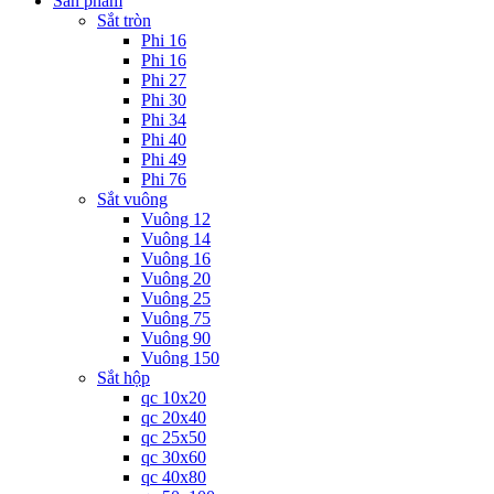
Sản phẩm
Sắt tròn
Phi 16
Phi 16
Phi 27
Phi 30
Phi 34
Phi 40
Phi 49
Phi 76
Sắt vuông
Vuông 12
Vuông 14
Vuông 16
Vuông 20
Vuông 25
Vuông 75
Vuông 90
Vuông 150
Sắt hộp
qc 10x20
qc 20x40
qc 25x50
qc 30x60
qc 40x80