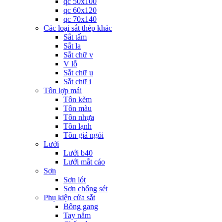
qc 50x100
qc 60x120
qc 70x140
Các loại sắt thép khác
Sắt tấm
Sắt la
Sắt chữ v
V lỗ
Sắt chữ u
Sắt chữ i
Tôn lợp mái
Tôn kẽm
Tôn màu
Tôn nhựa
Tôn lạnh
Tôn giả ngói
Lưới
Lưới b40
Lưới mắt cáo
Sơn
Sơn lót
Sơn chống sét
Phụ kiện cửa sắt
Bông gang
Tay nắm