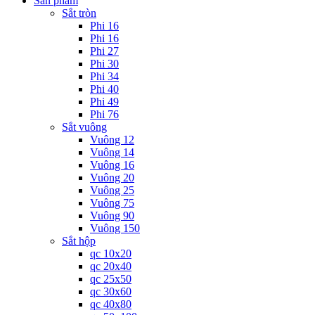
Sản phẩm
Sắt tròn
Phi 16
Phi 16
Phi 27
Phi 30
Phi 34
Phi 40
Phi 49
Phi 76
Sắt vuông
Vuông 12
Vuông 14
Vuông 16
Vuông 20
Vuông 25
Vuông 75
Vuông 90
Vuông 150
Sắt hộp
qc 10x20
qc 20x40
qc 25x50
qc 30x60
qc 40x80