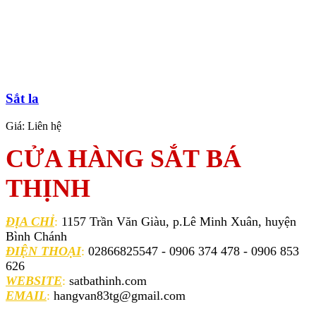
Sắt la
Giá:
Liên hệ
CỬA HÀNG SẮT BÁ
THỊNH
ĐỊA CHỈ
:
1157 Trần Văn Giàu, p.Lê Minh Xuân, huyện
Bình Chánh
ĐIỆN THOẠI
:
02866825547 - 0906 374 478 - 0906 853
626
WEBSITE
:
satbathinh.com
EMAIL
:
hangvan83tg@gmail.com