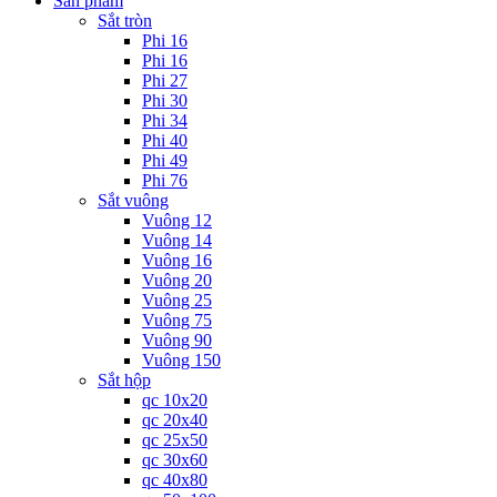
Sản phẩm
Sắt tròn
Phi 16
Phi 16
Phi 27
Phi 30
Phi 34
Phi 40
Phi 49
Phi 76
Sắt vuông
Vuông 12
Vuông 14
Vuông 16
Vuông 20
Vuông 25
Vuông 75
Vuông 90
Vuông 150
Sắt hộp
qc 10x20
qc 20x40
qc 25x50
qc 30x60
qc 40x80