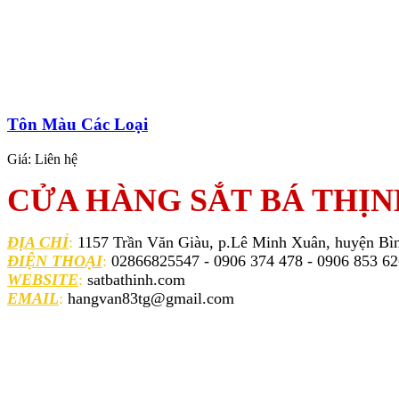
Tôn Màu Các Loại
Giá:
Liên hệ
CỬA HÀNG SẮT BÁ THỊN
ĐỊA CHỈ
:
1157 Trần Văn Giàu, p.Lê Minh Xuân, huyện Bì
ĐIỆN THOẠI
:
02866825547 - 0906 374 478 - 0906 853 6
WEBSITE
:
satbathinh.com
EMAIL
:
hangvan83tg@gmail.com