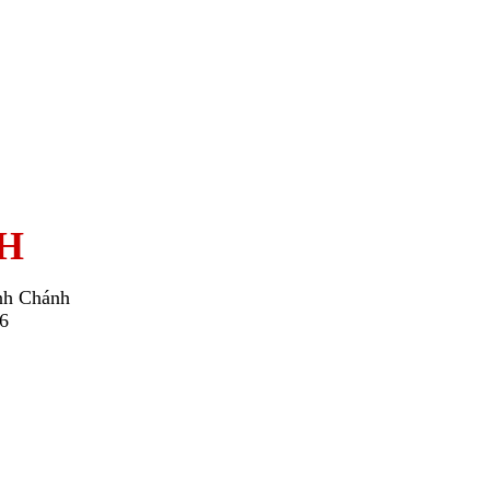
H
nh Chánh
26