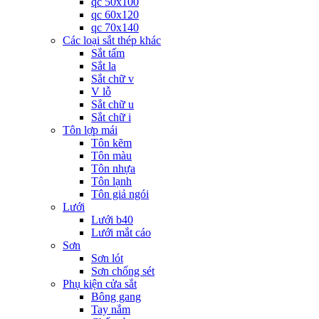
qc 50x100
qc 60x120
qc 70x140
Các loại sắt thép khác
Sắt tấm
Sắt la
Sắt chữ v
V lỗ
Sắt chữ u
Sắt chữ i
Tôn lợp mái
Tôn kẽm
Tôn màu
Tôn nhựa
Tôn lạnh
Tôn giả ngói
Lưới
Lưới b40
Lưới mắt cáo
Sơn
Sơn lót
Sơn chống sét
Phụ kiện cửa sắt
Bông gang
Tay nắm