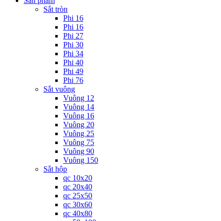
Sản phẩm
Sắt tròn
Phi 16
Phi 16
Phi 27
Phi 30
Phi 34
Phi 40
Phi 49
Phi 76
Sắt vuông
Vuông 12
Vuông 14
Vuông 16
Vuông 20
Vuông 25
Vuông 75
Vuông 90
Vuông 150
Sắt hộp
qc 10x20
qc 20x40
qc 25x50
qc 30x60
qc 40x80