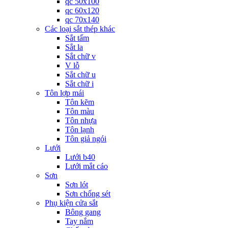
qc 50x100
qc 60x120
qc 70x140
Các loại sắt thép khác
Sắt tấm
Sắt la
Sắt chữ v
V lỗ
Sắt chữ u
Sắt chữ i
Tôn lợp mái
Tôn kẽm
Tôn màu
Tôn nhựa
Tôn lạnh
Tôn giả ngói
Lưới
Lưới b40
Lưới mắt cáo
Sơn
Sơn lót
Sơn chống sét
Phụ kiện cửa sắt
Bông gang
Tay nắm