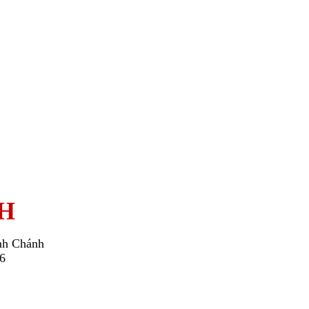
H
nh Chánh
26