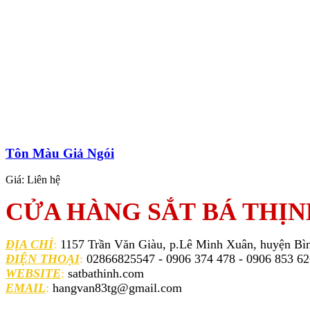
Tôn Màu Giả Ngói
Giá:
Liên hệ
CỬA HÀNG SẮT BÁ THỊN
ĐỊA CHỈ
:
1157 Trần Văn Giàu, p.Lê Minh Xuân, huyện Bì
ĐIỆN THOẠI
:
02866825547 - 0906 374 478 - 0906 853 6
WEBSITE
:
satbathinh.com
EMAIL
:
hangvan83tg@gmail.com