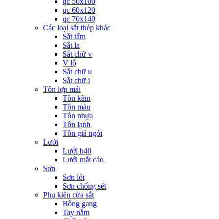
qc 50x100
qc 60x120
qc 70x140
Các loại sắt thép khác
Sắt tấm
Sắt la
Sắt chữ v
V lỗ
Sắt chữ u
Sắt chữ i
Tôn lợp mái
Tôn kẽm
Tôn màu
Tôn nhựa
Tôn lạnh
Tôn giả ngói
Lưới
Lưới b40
Lưới mắt cáo
Sơn
Sơn lót
Sơn chống sét
Phụ kiện cửa sắt
Bông gang
Tay nắm