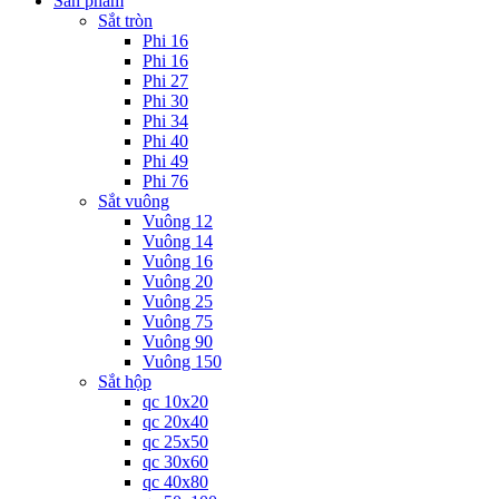
Sản phẩm
Sắt tròn
Phi 16
Phi 16
Phi 27
Phi 30
Phi 34
Phi 40
Phi 49
Phi 76
Sắt vuông
Vuông 12
Vuông 14
Vuông 16
Vuông 20
Vuông 25
Vuông 75
Vuông 90
Vuông 150
Sắt hộp
qc 10x20
qc 20x40
qc 25x50
qc 30x60
qc 40x80