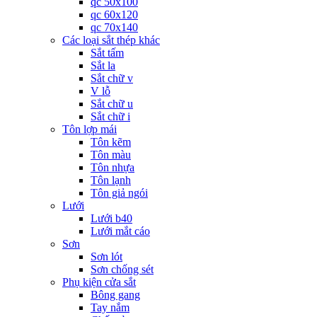
qc 50x100
qc 60x120
qc 70x140
Các loại sắt thép khác
Sắt tấm
Sắt la
Sắt chữ v
V lỗ
Sắt chữ u
Sắt chữ i
Tôn lợp mái
Tôn kẽm
Tôn màu
Tôn nhựa
Tôn lạnh
Tôn giả ngói
Lưới
Lưới b40
Lưới mắt cáo
Sơn
Sơn lót
Sơn chống sét
Phụ kiện cửa sắt
Bông gang
Tay nắm