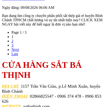
Ngày đăng: 09/08/2026 06:06 AM
Bạn đang tìm công ty chuyên phân phối sắt thép giá rẻ huyện Bình
Chánh TPHCM chất lượng và uy tín nhất hiện nay? CLICK XEM
NGAY bài viết này để biết ngay là đơn vị nào bạn nhé!
Page 1 / 3
1
2
3
Next
Last
CỬA HÀNG SẮT BÁ
THỊNH
ĐỊA CHỈ
:
1157 Trần Văn Giàu, p.Lê Minh Xuân, huyện
Bình Chánh
ĐIỆN THOẠI
:
02866825547 - 0906 374 478 - 0906 853
626
WEBSITE
:
satbathinh.com