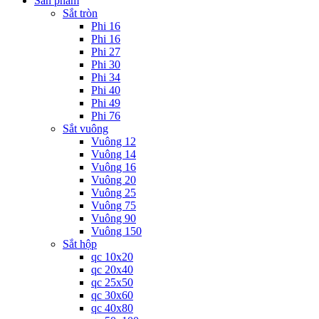
Sản phẩm
Sắt tròn
Phi 16
Phi 16
Phi 27
Phi 30
Phi 34
Phi 40
Phi 49
Phi 76
Sắt vuông
Vuông 12
Vuông 14
Vuông 16
Vuông 20
Vuông 25
Vuông 75
Vuông 90
Vuông 150
Sắt hộp
qc 10x20
qc 20x40
qc 25x50
qc 30x60
qc 40x80