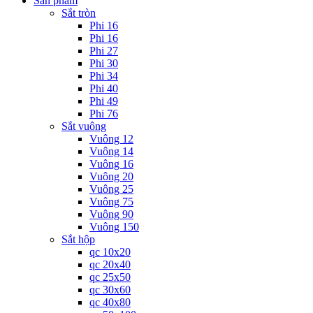
Sản phẩm
Sắt tròn
Phi 16
Phi 16
Phi 27
Phi 30
Phi 34
Phi 40
Phi 49
Phi 76
Sắt vuông
Vuông 12
Vuông 14
Vuông 16
Vuông 20
Vuông 25
Vuông 75
Vuông 90
Vuông 150
Sắt hộp
qc 10x20
qc 20x40
qc 25x50
qc 30x60
qc 40x80