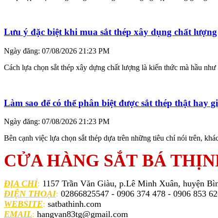
Lưu ý đặc biệt khi mua sắt thép xây dụng chất lượng
Ngày đăng: 07/08/2026 21:23 PM
Cách lựa chọn sắt thép xây dựng chất lượng là kiến thức mà hầu như 
Làm sao để có thể phân biệt được sắt thép thật hay g
Ngày đăng: 07/08/2026 21:23 PM
Bên cạnh việc lựa chọn sắt thép dựa trên những tiêu chí nói trên, khá
CỬA HÀNG SẮT BÁ THỊN
ĐỊA CHỈ
:
1157 Trần Văn Giàu, p.Lê Minh Xuân, huyện Bì
ĐIỆN THOẠI
:
02866825547 - 0906 374 478 - 0906 853 6
WEBSITE
:
satbathinh.com
EMAIL
:
hangvan83tg@gmail.com