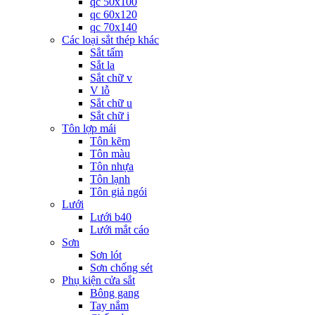
qc 50x100
qc 60x120
qc 70x140
Các loại sắt thép khác
Sắt tấm
Sắt la
Sắt chữ v
V lỗ
Sắt chữ u
Sắt chữ i
Tôn lợp mái
Tôn kẽm
Tôn màu
Tôn nhựa
Tôn lạnh
Tôn giả ngói
Lưới
Lưới b40
Lưới mắt cáo
Sơn
Sơn lót
Sơn chống sét
Phụ kiện cửa sắt
Bông gang
Tay nắm