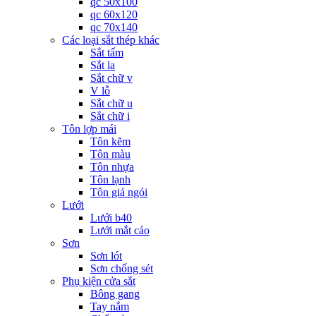
qc 50x100
qc 60x120
qc 70x140
Các loại sắt thép khác
Sắt tấm
Sắt la
Sắt chữ v
V lỗ
Sắt chữ u
Sắt chữ i
Tôn lợp mái
Tôn kẽm
Tôn màu
Tôn nhựa
Tôn lạnh
Tôn giả ngói
Lưới
Lưới b40
Lưới mắt cáo
Sơn
Sơn lót
Sơn chống sét
Phụ kiện cửa sắt
Bông gang
Tay nắm