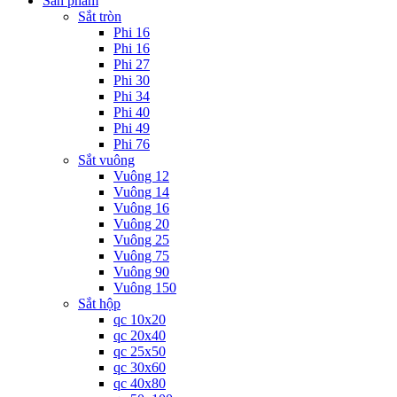
Sản phẩm
Sắt tròn
Phi 16
Phi 16
Phi 27
Phi 30
Phi 34
Phi 40
Phi 49
Phi 76
Sắt vuông
Vuông 12
Vuông 14
Vuông 16
Vuông 20
Vuông 25
Vuông 75
Vuông 90
Vuông 150
Sắt hộp
qc 10x20
qc 20x40
qc 25x50
qc 30x60
qc 40x80