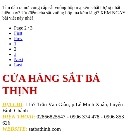
Tìm đâu ra nơi cung cấp sắt vuông hộp mạ kẽm chất lượng nhất
hiện nay? Ưu điểm của sắt vuông hộp mạ kẽm là gì? XEM NGAY
bài viết này nhé!
Page 2 / 3
First
Prev
1
2
3
Next
Last
CỬA HÀNG SẮT BÁ
THỊNH
ĐỊA CHỈ
:
1157 Trần Văn Giàu, p.Lê Minh Xuân, huyện
Bình Chánh
ĐIỆN THOẠI
:
02866825547 - 0906 374 478 - 0906 853
626
WEBSITE
:
satbathinh.com