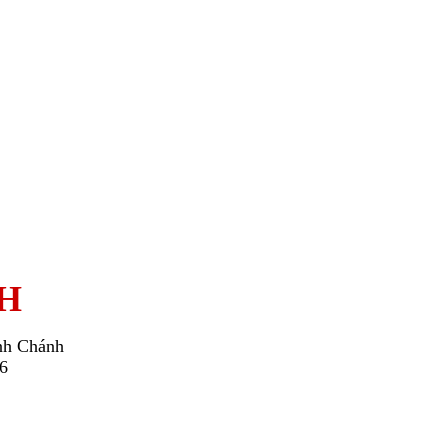
H
nh Chánh
26