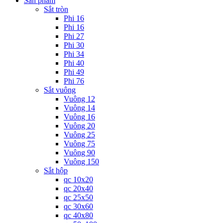
Sản phẩm
Sắt tròn
Phi 16
Phi 16
Phi 27
Phi 30
Phi 34
Phi 40
Phi 49
Phi 76
Sắt vuông
Vuông 12
Vuông 14
Vuông 16
Vuông 20
Vuông 25
Vuông 75
Vuông 90
Vuông 150
Sắt hộp
qc 10x20
qc 20x40
qc 25x50
qc 30x60
qc 40x80