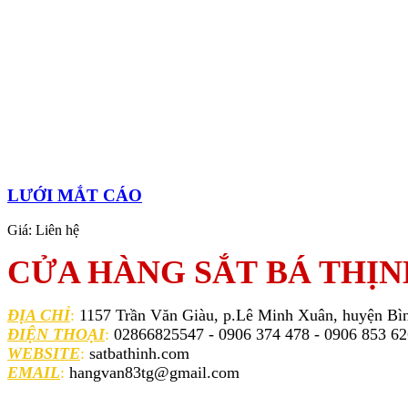
LƯỚI MẮT CÁO
Giá:
Liên hệ
CỬA HÀNG SẮT BÁ THỊN
ĐỊA CHỈ
:
1157 Trần Văn Giàu, p.Lê Minh Xuân, huyện Bì
ĐIỆN THOẠI
:
02866825547 - 0906 374 478 - 0906 853 6
WEBSITE
:
satbathinh.com
EMAIL
:
hangvan83tg@gmail.com