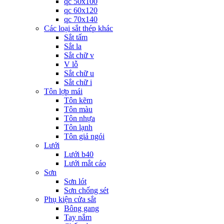
qc 50x100
qc 60x120
qc 70x140
Các loại sắt thép khác
Sắt tấm
Sắt la
Sắt chữ v
V lỗ
Sắt chữ u
Sắt chữ i
Tôn lợp mái
Tôn kẽm
Tôn màu
Tôn nhựa
Tôn lạnh
Tôn giả ngói
Lưới
Lưới b40
Lưới mắt cáo
Sơn
Sơn lót
Sơn chống sét
Phụ kiện cửa sắt
Bông gang
Tay nắm